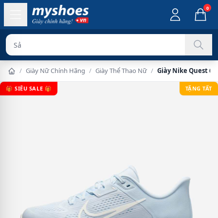
0
Sản phẩm chín
/
Giày Nữ Chính Hãng
/
Giày Thể Thao Nữ
/
Giày Nike Quest 6 
🎁 SIÊU SALE 🎁
TẶNG TẤT