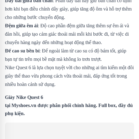
Dây đai giữa bàn chân
: Phần dây đai này giữ bàn chân cố định
hơn khi bạn điều chỉnh dây giày, giúp tăng độ ôm và hỗ trợ thêm
cho những bước chuyển động.
Đệm giữa êm ái
: Độ cao phần đệm giữa tăng thêm sự êm ái và
đàn hồi, giúp tạo cảm giác thoải mái mỗi khi bước đi, từ việc di
chuyển hàng ngày đến những hoạt động thể thao.
Đế cao su bền bỉ
: Đế ngoài làm từ cao su có độ bám tốt, giúp
bạn tự tin trên mọi bề mặt mà không lo trơn trượt.
Nike Quest 6 là lựa chọn tuyệt vời cho những ai tìm kiếm một đôi
giày thể thao vừa phong cách vừa thoải mái, đáp ứng tốt trong
nhiều hoàn cảnh sử dụng.
Giày Nike Quest 6
tại
Myshoes.vn
được phân phối chính hãng. Full box, đầy đủ
phụ kiện.