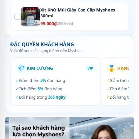
Xịt Khử Mùi Giày Cao Cấp Myshoes
300ml
99.000₫
200.000₫
ĐẶC QUYỀN KHÁCH HÀNG
Vuốt để xem các hạng thành viên Myshoes
💎
🥇
KIM CƯƠNG
HẠNG VÀ
VIP
✓
Giảm thêm
5%
đơn hàng
✓
Giảm thêm
3%
✓
Tích điểm
5%
đơn hàng
✓
Tích điểm
3%
đơ
✓
Đổi hàng trong
365 ngày
✓
Đổi hàng trong