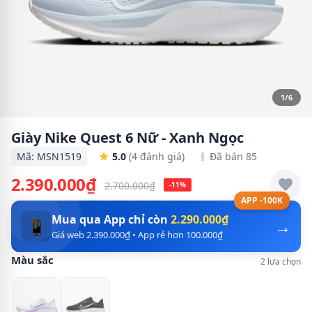
1/6
Giày Nike Quest 6 Nữ - Xanh Ngọc
Mã: MSN1519
5.0
(4 đánh giá)
Đã bán 85
2.390.000₫
2.700.000₫
-11%
APP -100K
Mua qua App chỉ còn
2.290.000₫
→
📱
Giá web 2.390.000₫ • App rẻ hơn 100.000₫
Màu sắc
2 lựa chọn