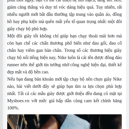
giảm căng thẳng và duy trì vóc dáng hiệu quả. Tuy nhiên, rất
nhiều người mới bắt đầu thường tập trung vào quần áo, đồng
hồ hay phụ kiện mà quên mất yếu tố quan trọng nhất: một đôi
giày chạy bộ phù hợp.
Một đôi giày tốt không chỉ giúp bạn chạy thoải mái hơn mà
còn hạn chế các chấn thương phổ biến như đau gối, đau cổ
chân hay viêm gan bàn chân. Trong số các thương hiệu giày
chạy bộ nổi tiếng hiện nay, Nike luôn là cái tên được đông đảo
runner trên thế giới tin tưởng nhờ công nghệ hiện đại, thiết kế
đẹp mắt và độ bền cao.
Nếu bạn đang băn khoăn mới tập chạy bộ nên chọn giày Nike
nào, bài viết dưới đây sẽ giúp bạn tìm ra lựa chọn phù hợp
nhất. Tất cả các mẫu giày được giới thiệu đều đang có mặt tại
Myshoes.vn với mức giá hấp dẫn cùng cam kết chính hãng
100%.