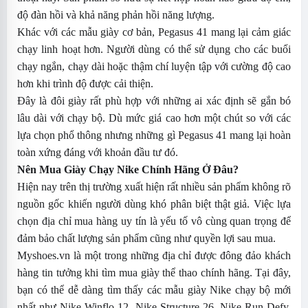
độ đàn hồi và khả năng phản hồi năng lượng.
Khác với các mẫu giày cơ bản, Pegasus 41 mang lại cảm giác
chạy linh hoạt hơn. Người dùng có thể sử dụng cho các buổi
chạy ngắn, chạy dài hoặc thậm chí luyện tập với cường độ cao
hơn khi trình độ được cải thiện.
Đây là đôi giày rất phù hợp với những ai xác định sẽ gắn bó
lâu dài với chạy bộ. Dù mức giá cao hơn một chút so với các
lựa chọn phổ thông nhưng những gì Pegasus 41 mang lại hoàn
toàn xứng đáng với khoản đầu tư đó.
Nên Mua Giày Chạy Nike Chính Hãng Ở Đâu?
Hiện nay trên thị trường xuất hiện rất nhiều sản phẩm không rõ
nguồn gốc khiến người dùng khó phân biệt thật giả. Việc lựa
chọn địa chỉ mua hàng uy tín là yếu tố vô cùng quan trọng để
đảm bảo chất lượng sản phẩm cũng như quyền lợi sau mua.
Myshoes.vn là một trong những địa chỉ được đông đảo khách
hàng tin tưởng khi tìm mua giày thể thao chính hãng. Tại đây,
bạn có thể dễ dàng tìm thấy các mẫu giày Nike chạy bộ mới
nhất như Nike Winflo 12, Nike Structure 26, Nike Run Defy,