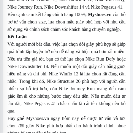
Nike Journey Run, Nike Downshifter 14 và Nike Pegasus 41.
Bên cạnh cam kết hàng chính hãng 100%,
Myshoes.vn
còn hỗ
trợ tư vấn chọn size, lựa chọn mẫu giày phù hợp với nhu cầu
sử dụng và chính sách chăm sóc khách hàng chuyên nghiệp.
Kết Luận
Với người mới bắt đầu, việc lựa chọn đôi giày phù hợp sẽ giúp
quá trình tập luyện trở nên dễ dàng và hiệu quả hơn rất nhiều.
Nếu ưu tiên giá tốt, bạn có thể lựa chọn Nike Run Defy hoặc
Nike Downshifter 14. Nếu muốn một đôi giày cân bằng giữa
hiệu năng và chi phí, Nike Winflo 12 là lựa chọn rất đáng cân
nhắc. Trong khi đó, Nike Structure 26 phù hợp với người cần
nhiều sự hỗ trợ hơn, còn Nike Journey Run mang đến cảm
giác êm ái cho những bước chạy đầu tiên. Nếu muốn đầu tư
lâu dài, Nike Pegasus 41 chắc chắn là cái tên không nên bỏ
qua.
Hãy ghé Myshoes.vn ngay hôm nay để được tư vấn và lựa
chọn đôi giày Nike phù hợp nhất cho hành trình chinh phục