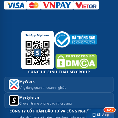
Tải App Myshoes
CÙNG HỆ SINH THÁI MYGROUP
MyWork
Ứng dụng quản trị doanh nghiệp
Mystyle.vn
Chuyên trang phong cách thời trang
-200K
CÔNG TY CỔ PHẦN ĐẦU TƯ VÀ CÔNG NGHỆ MYGROUP
Tải App
Địa chỉ: 249 Xã Đàn, Phường Đống Đa, Hà Nội.