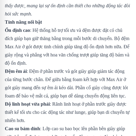
thấy được, mang lại sự ổn định cần thiết cho những động tác đòi
hỏi sức mạnh.
Tính năng nổi bật
Ổn định cao
: Hệ thống hỗ trợ tối ưu và đệm được đặt có chủ
đích giúp bạn giữ thăng bằng trong mỗi bước di chuyển. Bộ đệm
Max Air ở gót được tinh chỉnh giúp tăng độ ổn định hơn nữa. Đế
giày rộng và phẳng với hoa văn chống trượt giúp tăng độ bám và
độ ổn định.
Đệm êm ái
: Đệm ở phần trước và gót giày giúp giảm tác động
của từng bước chân. Đế giữa bằng foam kết hợp với Max Air ở
gót giày mang đến sự êm ái kéo dài. Phần cổ giày cũng được lót
foam để bảo vệ mắt cá, giúp bạn dễ dàng chuyển động liên tục.
Độ linh hoạt vừa phải
: Rãnh linh hoạt ở phần trước giày được
thiết kế tối ưu cho các động tác như lunge, giúp bạn di chuyển tự
nhiên hơn.
Cao su bám dính
: Lớp cao su bao bọc lên phần bên giày giúp