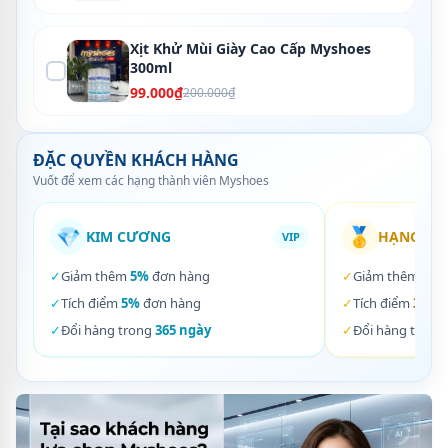
Xịt Khử Mùi Giày Cao Cấp Myshoes
300ml
99.000₫
200.000₫
ĐẶC QUYỀN KHÁCH HÀNG
Vuốt để xem các hạng thành viên Myshoes
💎
🥇
KIM CƯƠNG
HẠNG VÀ
VIP
✓
Giảm thêm
5%
đơn hàng
✓
Giảm thêm
3%
✓
Tích điểm
5%
đơn hàng
✓
Tích điểm
3%
đơ
✓
Đổi hàng trong
365 ngày
✓
Đổi hàng trong