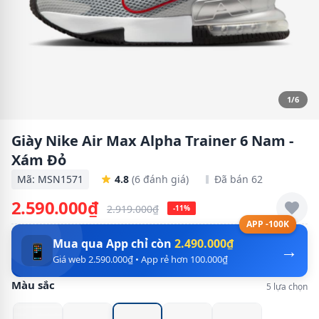
1/6
Giày Nike Air Max Alpha Trainer 6 Nam -
Xám Đỏ
Mã: MSN1571
4.8
(6 đánh giá)
Đã bán 62
2.590.000₫
2.919.000₫
-11%
APP -100K
Mua qua App chỉ còn
2.490.000₫
→
📱
Giá web 2.590.000₫ • App rẻ hơn 100.000₫
Màu sắc
5 lựa chọn