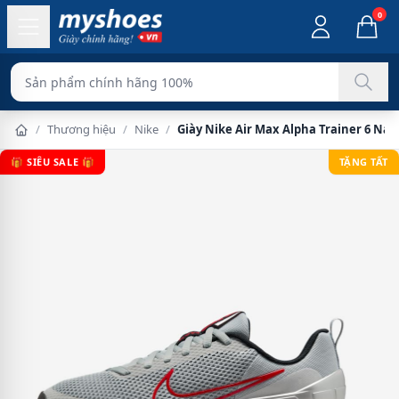
0
Sản phẩm chính hãng
/
Thương hiệu
/
Nike
/
Giày Nike Air Max Alpha Trainer 6 Na
🎁 SIÊU SALE 🎁
TẶNG TẤT