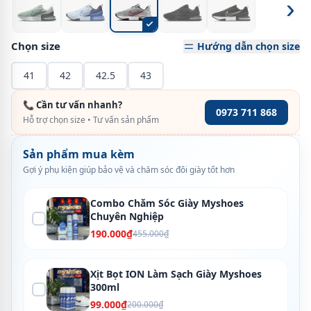
›
Chọn size
Hướng dẫn chọn size
41
42
42.5
43
📞 Cần tư vấn nhanh?
0973 711 868
Hỗ trợ chọn size • Tư vấn sản phẩm
Sản phẩm mua kèm
Gợi ý phụ kiện giúp bảo vệ và chăm sóc đôi giày tốt hơn
Combo Chăm Sóc Giày Myshoes
Chuyên Nghiệp
190.000₫
455.000₫
Xịt Bọt ION Làm Sạch Giày Myshoes
300ml
99.000₫
200.000₫