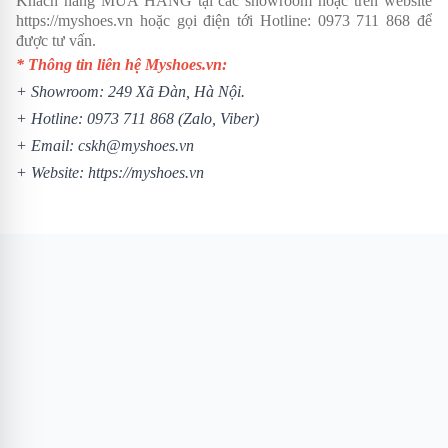
Khách hàng MUA HÀNG tại các showroom hoặc trên website
https://myshoes.vn
hoặc gọi điện tới Hotline:
0973 711 868
để
được tư vấn.
* Thông tin liên hệ Myshoes.vn:
+ Showroom: 249 Xã Đàn, Hà Nội.
+ Hotline:
0973 711 868
(Zalo, Viber)
+ Email: cskh@myshoes.vn
+ Website:
https://myshoes.vn