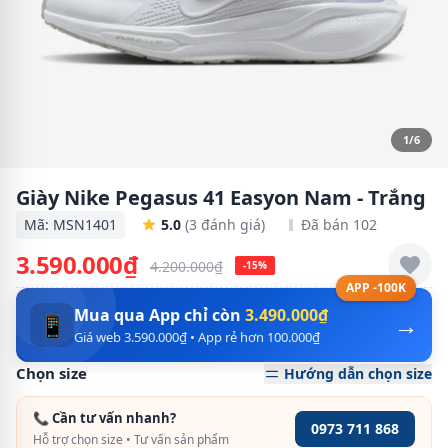
1/6
Giày Nike Pegasus 41 Easyon Nam - Trắng
Mã: MSN1401
5.0
(3 đánh giá)
Đã bán 102
3.590.000₫
4.200.000₫
-15%
APP -100K
Mua qua App chỉ còn
3.490.000₫
→
📱
Giá web 3.590.000₫ • App rẻ hơn 100.000₫
Chọn size
Hướng dẫn chọn size
📞 Cần tư vấn nhanh?
0973 711 868
Hỗ trợ chọn size • Tư vấn sản phẩm