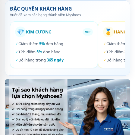
ĐẶC QUYỀN KHÁCH HÀNG
Vuốt để xem các hạng thành viên Myshoes
💎
🥇
KIM CƯƠNG
HẠNG VÀ
VIP
✓
Giảm thêm
5%
đơn hàng
✓
Giảm thêm
3%
✓
Tích điểm
5%
đơn hàng
✓
Tích điểm
3%
đơ
✓
Đổi hàng trong
365 ngày
✓
Đổi hàng trong