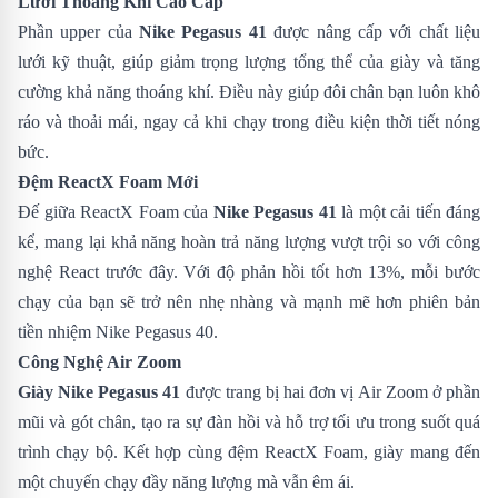
Lưới Thoáng Khí Cao Cấp
Phần upper của
Nike Pegasus 41
được nâng cấp với chất liệu
lưới kỹ thuật, giúp giảm trọng lượng tổng thể của giày và tăng
cường khả năng thoáng khí. Điều này giúp đôi chân bạn luôn khô
ráo và thoải mái, ngay cả khi chạy trong điều kiện thời tiết nóng
bức.
Đệm ReactX Foam Mới
Đế giữa ReactX Foam của
Nike Pegasus 41
là một cải tiến đáng
kể, mang lại khả năng hoàn trả năng lượng vượt trội so với công
nghệ React trước đây. Với độ phản hồi tốt hơn 13%, mỗi bước
chạy của bạn sẽ trở nên nhẹ nhàng và mạnh mẽ hơn phiên bản
tiền nhiệm
Nike Pegasus 40
.
Công Nghệ Air Zoom
Giày Nike Pegasus 41
được trang bị hai đơn vị Air Zoom ở phần
mũi và gót chân, tạo ra sự đàn hồi và hỗ trợ tối ưu trong suốt quá
trình chạy bộ. Kết hợp cùng đệm ReactX Foam, giày mang đến
một chuyến chạy đầy năng lượng mà vẫn êm ái.