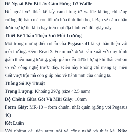
Đế Ngoài Bền Bỉ Lấy Cảm Hứng Từ Waffle
Đế ngoài với thiết kế lấy cảm hứng từ waffle không chỉ tăng
cường độ bám mà còn tối ưu hóa tính linh hoạt. Bạn sẽ cảm nhận
được sự tự tin khi chạy trên mọi địa hình với đôi giày này.
Thiết Kế Thân Thiện Với Môi Trường
Một trong những điểm nhấn của
Pegasus 41
là sự thân thiện với
môi trường. Đệm ReactX Foam mới được sản xuất với quy trình
giảm thiểu năng lượng, giúp giảm đến 43% lượng khí thải carbon
so với công nghệ trước đây. Điều này không chỉ mang lại hiệu
suất vượt trội mà còn giúp bảo vệ hành tinh của chúng ta.
Thông Số Kỹ Thuật
Trọng Lượng:
Khoảng 297g (size 42.5 nam)
Độ Chênh Giữa Gót Và Mũi Giày:
10mm
Form Giày:
MR-10 – form chuẩn, nhất quán (giống với Pegasus
40)
Kết Luận
Với những cải tiến vượt trội về công nghệ và thiết kế,
Nike