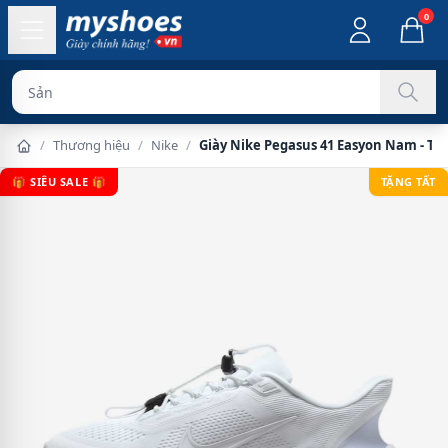
0
Sản phẩm chính
/
Thương hiệu
/
Nike
/
Giày Nike Pegasus 41 Easyon Nam - Tr
🎁 SIÊU SALE 🎁
TẶNG TẤT