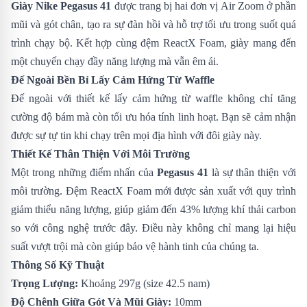
Giày Nike Pegasus 41
được trang bị hai đơn vị Air Zoom ở phần
mũi và gót chân, tạo ra sự đàn hồi và hỗ trợ tối ưu trong suốt quá
trình chạy bộ. Kết hợp cùng đệm ReactX Foam, giày mang đến
một chuyến chạy đầy năng lượng mà vẫn êm ái.
Đế Ngoài Bền Bỉ Lấy Cảm Hứng Từ Waffle
Đế ngoài với thiết kế lấy cảm hứng từ waffle không chỉ tăng
cường độ bám mà còn tối ưu hóa tính linh hoạt. Bạn sẽ cảm nhận
được sự tự tin khi chạy trên mọi địa hình với đôi giày này.
Thiết Kế Thân Thiện Với Môi Trường
Một trong những điểm nhấn của
Pegasus 41
là sự thân thiện với
môi trường. Đệm ReactX Foam mới được sản xuất với quy trình
giảm thiểu năng lượng, giúp giảm đến 43% lượng khí thải carbon
so với công nghệ trước đây. Điều này không chỉ mang lại hiệu
suất vượt trội mà còn giúp bảo vệ hành tinh của chúng ta.
Thông Số Kỹ Thuật
Trọng Lượng:
Khoảng 297g (size 42.5 nam)
Độ Chênh Giữa Gót Và Mũi Giày:
10mm