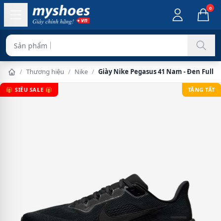
0
Sản phẩm chính hãng 1
/
Thương hiệu
/
Nike
/
Giày Nike Pegasus 41 Nam - Đen Full
🎁 SIÊU SALE 🎁
TẶNG TẤT