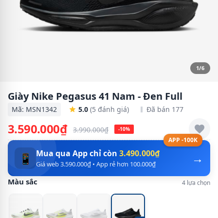
1/6
Giày Nike Pegasus 41 Nam - Đen Full
Mã: MSN1342
5.0
(5 đánh giá)
Đã bán 177
3.590.000₫
3.990.000₫
-10%
APP -100K
Mua qua App chỉ còn
3.490.000₫
→
📱
Giá web 3.590.000₫ • App rẻ hơn 100.000₫
Màu sắc
4 lựa chọn