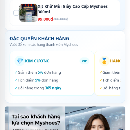
Xịt Khử Mùi Giày Cao Cấp Myshoes
300ml
99.000₫
200.000₫
ĐẶC QUYỀN KHÁCH HÀNG
Vuốt để xem các hạng thành viên Myshoes
💎
🥇
KIM CƯƠNG
HẠNG VÀ
VIP
✓
Giảm thêm
5%
đơn hàng
✓
Giảm thêm
3%
✓
Tích điểm
5%
đơn hàng
✓
Tích điểm
3%
đơ
✓
Đổi hàng trong
365 ngày
✓
Đổi hàng trong