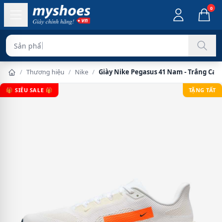
0
Sản phẩm chính hãng
/
Thương hiệu
/
Nike
/
Giày Nike Pegasus 41 Nam - Trắng Ca
🎁 SIÊU SALE 🎁
TẶNG TẤT