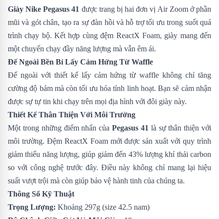
Giày Nike Pegasus 41
được trang bị hai đơn vị Air Zoom ở phần
mũi và gót chân, tạo ra sự đàn hồi và hỗ trợ tối ưu trong suốt quá
trình chạy bộ. Kết hợp cùng đệm ReactX Foam, giày mang đến
một chuyến chạy đầy năng lượng mà vẫn êm ái.
Đế Ngoài Bền Bỉ Lấy Cảm Hứng Từ Waffle
Đế ngoài với thiết kế lấy cảm hứng từ waffle không chỉ tăng
cường độ bám mà còn tối ưu hóa tính linh hoạt. Bạn sẽ cảm nhận
được sự tự tin khi chạy trên mọi địa hình với đôi giày này.
Thiết Kế Thân Thiện Với Môi Trường
Một trong những điểm nhấn của
Pegasus 41
là sự thân thiện với
môi trường. Đệm ReactX Foam mới được sản xuất với quy trình
giảm thiểu năng lượng, giúp giảm đến 43% lượng khí thải carbon
so với công nghệ trước đây. Điều này không chỉ mang lại hiệu
suất vượt trội mà còn giúp bảo vệ hành tinh của chúng ta.
Thông Số Kỹ Thuật
Trọng Lượng:
Khoảng 297g (size 42.5 nam)