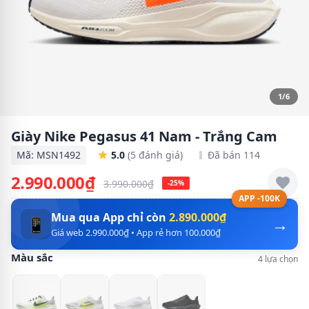
1/6
Giày Nike Pegasus 41 Nam - Trắng Cam
Mã: MSN1492
5.0
(5 đánh giá)
Đã bán 114
2.990.000₫
3.990.000₫
-25%
APP -100K
Mua qua App chỉ còn
2.890.000₫
→
📱
Giá web 2.990.000₫ • App rẻ hơn 100.000₫
Màu sắc
4 lựa chọn