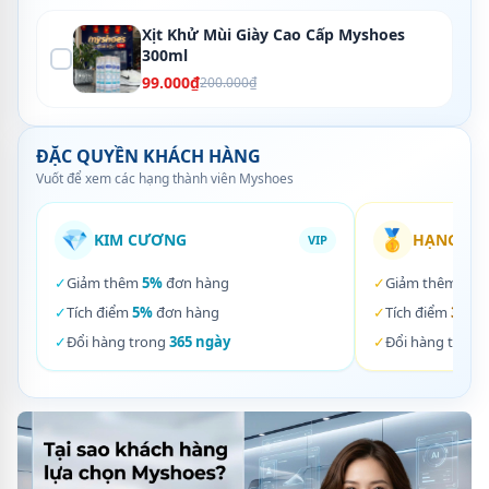
Xịt Khử Mùi Giày Cao Cấp Myshoes
300ml
99.000₫
200.000₫
ĐẶC QUYỀN KHÁCH HÀNG
Vuốt để xem các hạng thành viên Myshoes
💎
🥇
KIM CƯƠNG
HẠNG VÀ
VIP
✓
Giảm thêm
5%
đơn hàng
✓
Giảm thêm
3%
✓
Tích điểm
5%
đơn hàng
✓
Tích điểm
3%
đơ
✓
Đổi hàng trong
365 ngày
✓
Đổi hàng trong