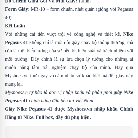
Độ Chênh Giữa Gót Và Mũi Giày:
10mm
Form Giày:
MR-10 – form chuẩn, nhất quán (giống với Pegasus
40)
Kết Luận
Với những cải tiến vượt trội về công nghệ và thiết kế,
Nike
Pegasus 41
không chỉ là một đôi giày chạy bộ thông thường, mà
còn là một biểu tượng của sự bền bỉ, hiệu suất và trách nhiệm với
môi trường. Đây chính là sự lựa chọn lý tưởng cho những ai
muốn nâng tầm trải nghiệm chạy bộ của mình. Hãy qua
Myshoes.vn thử ngay và cảm nhận sự khác biệt mà đôi giày này
mang lại.
Myshoes.vn tự hào là đơn vị nhập khẩu và phân phối
giày Nike
Pegasus 41
chính hãng đầu tiên tại Việt Nam.
Giày Nike Pegasus 41 được Myshoes.vn nhập khẩu Chính
Hãng từ Nike. Full box, đầy đủ phụ kiện.