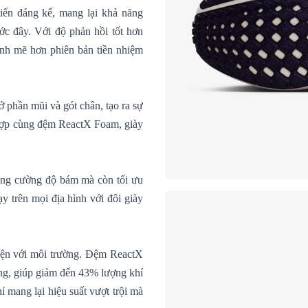
tiến đáng kể, mang lại khả năng
ước đây. Với độ phản hồi tốt hơn
nh mẽ hơn phiên bản tiền nhiệm
 phần mũi và gót chân, tạo ra sự
t hợp cùng đệm ReactX Foam, giày
tăng cường độ bám mà còn tối ưu
ạy trên mọi địa hình với đôi giày
hiện với môi trường. Đệm ReactX
ợng, giúp giảm đến 43% lượng khí
ỉ mang lại hiệu suất vượt trội mà