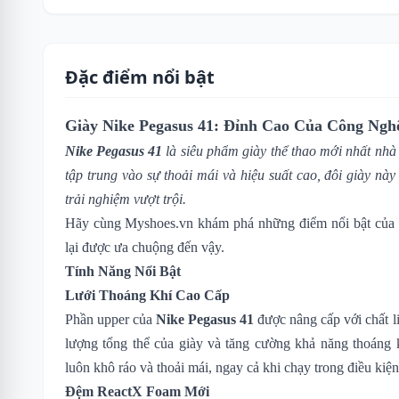
Đặc điểm nổi bật
Giày Nike Pegasus 41: Đỉnh Cao Của Công Ngh
Nike Pegasus 41
là siêu phẩm giày thể thao mới nhất nh
tập trung vào sự thoải mái và hiệu suất cao, đôi giày n
trải nghiệm vượt trội.
Hãy cùng
Myshoes.vn
khám phá những điểm nổi bật của s
lại được ưa chuộng đến vậy.
Tính Năng Nổi Bật
Lưới Thoáng Khí Cao Cấp
Phần upper của
Nike Pegasus 41
được nâng cấp với chất li
lượng tổng thể của giày và tăng cường khả năng thoáng 
luôn khô ráo và thoải mái, ngay cả khi chạy trong điều kiện
Đệm ReactX Foam Mới