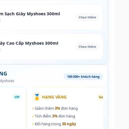
àm Sạch Giày Myshoes 300ml
Chọn thêm
₫
iày Cao Cấp Myshoes 300ml
Chọn thêm
₫
ÀNG
100.000+ khách hàng
 Myshoes
🥇
🏵️
HẠNG VÀNG
VIP
Gold
✓
Giảm thêm
3%
đơn hàng
✓
Giả
✓
Tích điểm
3%
đơn hàng
✓
Tích
✓
Đổi hàng trong
30 ngày
✓
Đổi 