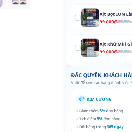
Xịt Bọt ION L
99.000₫
200.000
Xịt Khử Mùi G
99.000₫
200.000
ĐẶC QUYỀN KHÁCH H
Vuốt để xem các hạng thành viên
💎
KIM CƯƠNG
✓
Giảm thêm
5%
đơn hàng
✓
Tích điểm
5%
đơn hàng
✓
Đổi hàng trong
365 ngày