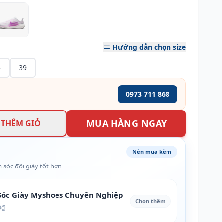
Hướng dẫn chọn size
5
39
0973 711 868
MUA HÀNG NGAY
THÊM GIỎ
Nên mua kèm
 sóc đôi giày tốt hơn
óc Giày Myshoes Chuyên Nghiệp
Chọn thêm
0₫