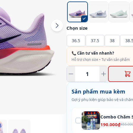
Chọn size
36.5
37.5
38
38.
📞 Cần tư vấn nhanh?
Hỗ trợ chọn size • Tư vấn sản phẩm
Sản phẩm mua kèm
Gợi ý phụ kiện giúp bảo vệ và chăm
Combo Chăm S
190.000₫
455.00