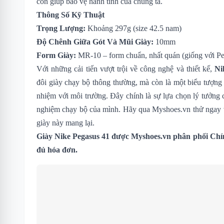
còn giúp bảo vệ hành tinh của chúng ta.
Thông Số Kỹ Thuật
Trọng Lượng:
Khoảng 297g (size 42.5 nam)
Độ Chênh Giữa Gót Và Mũi Giày:
10mm
Form Giày:
MR-10 – form chuẩn, nhất quán (giống với Pe
Với những cải tiến vượt trội về công nghệ và thiết kế,
Ni
đôi giày chạy bộ thông thường, mà còn là một biểu tượng c
nhiệm với môi trường. Đây chính là sự lựa chọn lý tưởng
nghiệm chạy bộ của mình. Hãy qua Myshoes.vn thử ngay v
giày này mang lại.
Giày Nike Pegasus 41 được Myshoes.vn phân phối Chín
đủ hóa đơn.