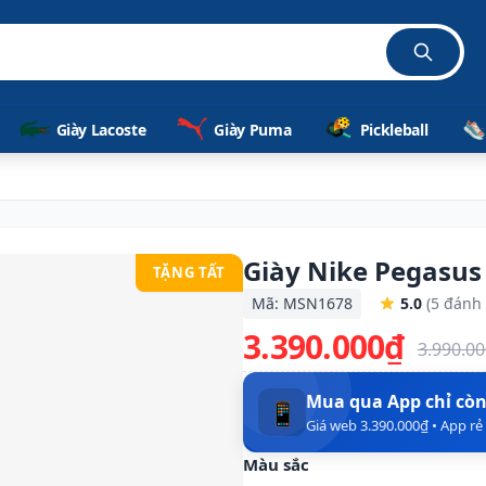
Giày Lacoste
Giày Puma
Pickleball
Giày Nike Pegasus
TẶNG TẤT
Mã: MSN1678
5.0
(5 đánh 
3.390.000₫
3.990.0
Mua qua App chỉ cò
📱
Giá web 3.390.000₫ • App r
Màu sắc