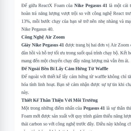
Đế giữa ReactX Foam của
Nike Pegasus 41
là một cải 
hoàn trả năng lượng vượt trội so với công nghệ React tr
13%, mỗi bước chạy của bạn sẽ trở nên nhẹ nhàng và mạ
Nike Pegasus 40
.
Công Nghệ Air Zoom
Giày Nike Pegasus 41
được trang bị hai đơn vị Air Zoom ở
đàn hồi và hỗ trợ tối ưu trong suốt quá trình chạy bộ. Kế
mang đến một chuyến chạy đầy năng lượng mà vẫn êm ái.
Đế Ngoài Bền Bỉ Lấy Cảm Hứng Từ Waffle
Đế ngoài với thiết kế lấy cảm hứng từ waffle không chỉ 
hóa tính linh hoạt. Bạn sẽ cảm nhận được sự tự tin khi ch
này.
Thiết Kế Thân Thiện Với Môi Trường
Một trong những điểm nhấn của
Pegasus 41
là sự thân t
Foam mới được sản xuất với quy trình giảm thiểu năng lư
thải carbon so với công nghệ trước đây. Điều này không ch