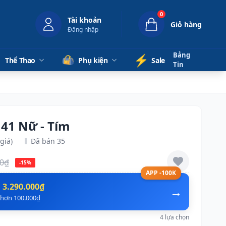
0
Tài khoản
Giỏ hàng
Đăng nhập
Bảng
⚡️
Thể Thao
Phụ kiện
Sale
Tin
 41 Nữ - Tím
giá)
Đã bán 35
00₫
-15%
APP -100K
n
3.290.000₫
→
ẻ hơn 100.000₫
4 lựa chọn