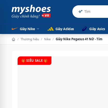
Sản phẩm c
Giày Nike
Giày Adidas
Giày Asics
/
Thương hiệu
/
Nike
/
Giày Nike Pegasus 41 Nữ - Tím
🎁 SIÊU SALE 🎁