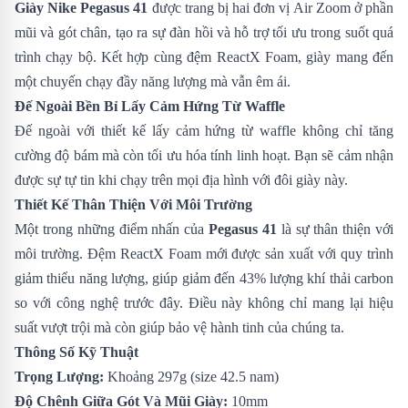
Giày Nike Pegasus 41
được trang bị hai đơn vị Air Zoom ở phần
mũi và gót chân, tạo ra sự đàn hồi và hỗ trợ tối ưu trong suốt quá
trình chạy bộ. Kết hợp cùng đệm ReactX Foam, giày mang đến
một chuyến chạy đầy năng lượng mà vẫn êm ái.
Đế Ngoài Bền Bỉ Lấy Cảm Hứng Từ Waffle
Đế ngoài với thiết kế lấy cảm hứng từ waffle không chỉ tăng
cường độ bám mà còn tối ưu hóa tính linh hoạt. Bạn sẽ cảm nhận
được sự tự tin khi chạy trên mọi địa hình với đôi giày này.
Thiết Kế Thân Thiện Với Môi Trường
Một trong những điểm nhấn của
Pegasus 41
là sự thân thiện với
môi trường. Đệm ReactX Foam mới được sản xuất với quy trình
giảm thiểu năng lượng, giúp giảm đến 43% lượng khí thải carbon
so với công nghệ trước đây. Điều này không chỉ mang lại hiệu
suất vượt trội mà còn giúp bảo vệ hành tinh của chúng ta.
Thông Số Kỹ Thuật
Trọng Lượng:
Khoảng 297g (size 42.5 nam)
Độ Chênh Giữa Gót Và Mũi Giày:
10mm