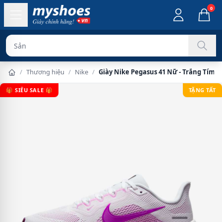
0
Sản phẩm chính
/
Thương hiệu
/
Nike
/
Giày Nike Pegasus 41 Nữ - Trắng Tím
🎁 SIÊU SALE 🎁
TẶNG TẤT