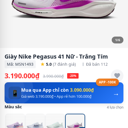
1/6
Giày Nike Pegasus 41 Nữ - Trắng Tím
Mã: MSN1493
5.0
(7 đánh giá)
Đã bán 112
3.190.000₫
3.990.000₫
-20%
APP -100K
Mua qua App chỉ còn
3.090.000₫
→
📱
Giá web 3.190.000₫ • App rẻ hơn 100.000₫
Màu sắc
4 lựa chọn