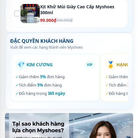
Xịt Khử Mùi Giày Cao Cấp Myshoes
300ml
99.000₫
200.000₫
ĐẶC QUYỀN KHÁCH HÀNG
Vuốt để xem các hạng thành viên Myshoes
💎
🥇
KIM CƯƠNG
HẠNG VÀ
VIP
✓
Giảm thêm
5%
đơn hàng
✓
Giảm thêm
3%
✓
Tích điểm
5%
đơn hàng
✓
Tích điểm
3%
đơ
✓
Đổi hàng trong
365 ngày
✓
Đổi hàng trong