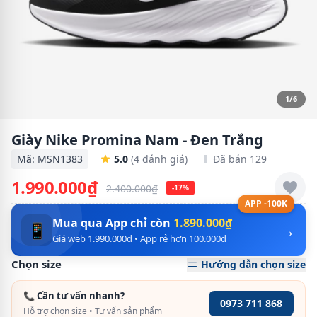
1/6
Giày Nike Promina Nam - Đen Trắng
Mã: MSN1383
5.0
(4 đánh giá)
Đã bán 129
1.990.000₫
2.400.000₫
-17%
APP -100K
Mua qua App chỉ còn
1.890.000₫
→
📱
Giá web 1.990.000₫ • App rẻ hơn 100.000₫
Chọn size
Hướng dẫn chọn size
📞 Cần tư vấn nhanh?
0973 711 868
Hỗ trợ chọn size • Tư vấn sản phẩm