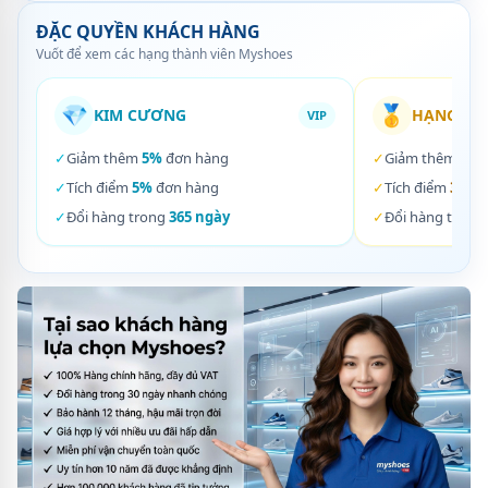
ĐẶC QUYỀN KHÁCH HÀNG
Vuốt để xem các hạng thành viên Myshoes
💎
🥇
KIM CƯƠNG
HẠNG VÀ
VIP
✓
Giảm thêm
5%
đơn hàng
✓
Giảm thêm
3%
✓
Tích điểm
5%
đơn hàng
✓
Tích điểm
3%
đơ
✓
Đổi hàng trong
365 ngày
✓
Đổi hàng trong