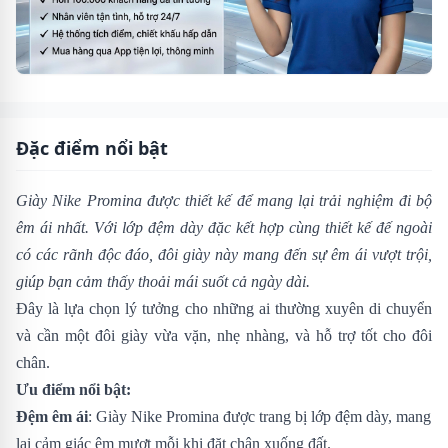
Đặc điểm nổi bật
Giày Nike Promina được thiết kế để mang lại trải nghiệm đi bộ
êm ái nhất. Với lớp đệm dày đặc kết hợp cùng thiết kế đế ngoài
có các rãnh độc đáo, đôi giày này mang đến sự êm ái vượt trội,
giúp bạn cảm thấy thoải mái suốt cả ngày dài.
Đây là lựa chọn lý tưởng cho những ai thường xuyên di chuyển
và cần một đôi giày vừa vặn, nhẹ nhàng, và hỗ trợ tốt cho đôi
chân.
Ưu điểm nổi bật:
Đệm êm ái
: Giày Nike Promina được trang bị lớp đệm dày, mang
lại cảm giác êm mượt mỗi khi đặt chân xuống đất.