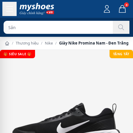
0
Sản phẩm chính
/
Thương hiệu
/
Nike
/
Giày Nike Promina Nam - Đen Trắng
🎁 SIÊU SALE 🎁
TẶNG TẤT