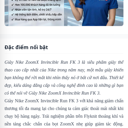
Đặc điểm nổi bật
Giày Nike ZoomX Invincible Run FK 3 là siêu phẩm giày thể
thao cao cấp nhất của Nike trong năm nay, một mẫu giày khiến
bạn không thể rời mắt khi nhìn thấy nó ở bất cứ nơi đâu. Thiết kế
đẹp, kiểu dáng đẳng cấp và công nghệ đỉnh cao là những gì bạn
có thể nói về Giày Nike ZoomX Invincible Run FK 3.
Giày Nike ZoomX Invincible Run FK 3 với khả năng giảm chấn
thương tối đa mang lại cho chúng ta cảm giác thoải mái nhất khi
chạy bộ hàng ngày. Trải nghiệm phần trên Flyknit thoáng khí và
nền tảng chắc chắn của bọt ZoomX nhẹ giúp giảm tác động.