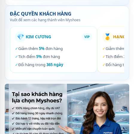
ĐẶC QUYỀN KHÁCH HÀNG
Vuốt để xem các hạng thành viên Myshoes
💎
🥇
KIM CƯƠNG
HẠNG VÀ
VIP
✓
Giảm thêm
5%
đơn hàng
✓
Giảm thêm
3%
✓
Tích điểm
5%
đơn hàng
✓
Tích điểm
3%
đơ
✓
Đổi hàng trong
365 ngày
✓
Đổi hàng trong