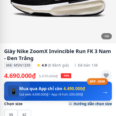
1/6
Giày Nike ZoomX Invincible Run FK 3 Nam
- Đen Trắng
Mã: MSN1339
4.9
(8 đánh giá)
Đã bán 138
4.690.000₫
5.579.000₫
-16%
APP -200K
Mua qua App chỉ còn
4.490.000₫
→
📱
Giá web 4.690.000₫ • App rẻ hơn 200.000₫
Chọn size
Hướng dẫn chọn size
39
42