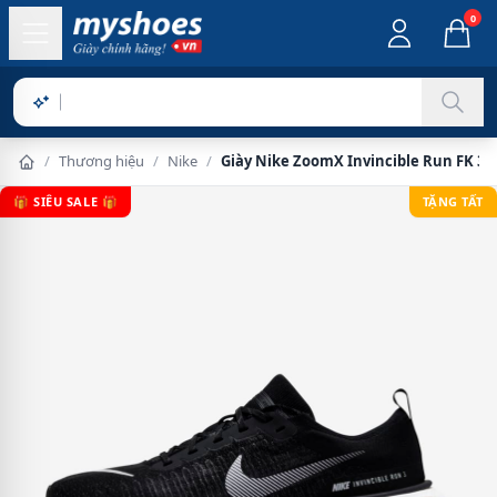
0
Sản
/
Thương hiệu
/
Nike
/
Giày Nike ZoomX Invincible Run FK 3 
🎁 SIÊU SALE 🎁
TẶNG TẤT