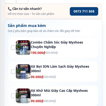
📞 Cần tư vấn nhanh?
0973 711 868
Hỗ trợ chọn size • Tư vấn sản phẩm
Sản phẩm mua kèm
Gợi ý phụ kiện giúp bảo vệ và chăm sóc đôi giày tốt hơn
Combo Chăm Sóc Giày Myshoes
Chuyên Nghiệp
190.000₫
455.000₫
Xịt Bọt ION Làm Sạch Giày Myshoes
300ml
99.000₫
200.000₫
Xịt Khử Mùi Giày Cao Cấp Myshoes
300ml
99.000₫
200.000₫