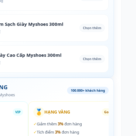
0₫
àm Sạch Giày Myshoes 300ml
Chọn thêm
₫
iày Cao Cấp Myshoes 300ml
Chọn thêm
₫
ÀNG
100.000+ khách hàng
 Myshoes
🥇
🏵️
HẠNG VÀNG
VIP
Gold
✓
Giảm thêm
3%
đơn hàng
✓
Giả
✓
Tích điểm
3%
đơn hàng
✓
Tích