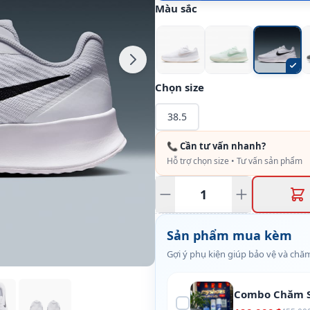
Màu sắc
Chọn size
38.5
📞 Cần tư vấn nhanh?
Hỗ trợ chọn size • Tư vấn sản phẩm
Sản phẩm mua kèm
Gợi ý phụ kiện giúp bảo vệ và chăm
Combo Chăm S