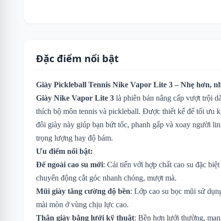
Đặc điểm nổi bật
Giày Pickleball Tennis Nike Vapor Lite 3 – Nhẹ hơn, n
Giày Nike Vapor Lite 3
là phiên bản nâng cấp vượt trội 
thích bộ môn tennis và pickleball. Được thiết kế để tối ưu 
đôi giày này giúp bạn bứt tốc, phanh gấp và xoay người lin
trọng lượng hay độ bám.
Ưu điểm nổi bật:
Đế ngoài cao su mới
: Cải tiến với hợp chất cao su đặc biệ
chuyển động cắt góc nhanh chóng, mượt mà.
Mũi giày tăng cường độ bền
: Lớp cao su bọc mũi sử dụn
mài mòn ở vùng chịu lực cao.
Thân giày bằng lưới kỹ thuật
: Bền hơn lưới thường, mang