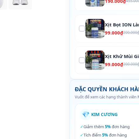
190.000₫
455.00
Xịt Bọt ION L
99.000₫
200.000
Xịt Khử Mùi G
99.000₫
200.000
ĐẶC QUYỀN KHÁCH H
Vuốt để xem các hạng thành viên
💎
KIM CƯƠNG
✓
Giảm thêm
5%
đơn hàng
✓
Tích điểm
5%
đơn hàng