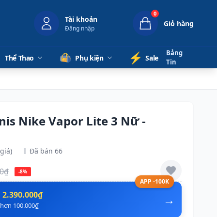
0
Tài khoản
Giỏ hàng
Đăng nhập
Bảng
⚡️
Thể Thao
Phụ kiện
Sale
Tin
nis Nike Vapor Lite 3 Nữ -
giá)
Đã bán 66
00₫
-8%
APP -100K
n
2.390.000₫
→
ẻ hơn 100.000₫