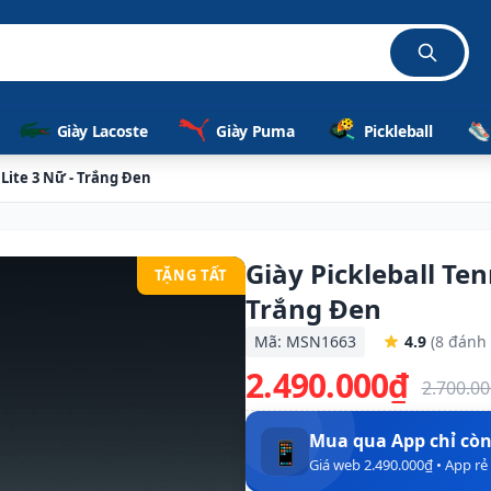
Giày Lacoste
Giày Puma
Pickleball
 Lite 3 Nữ - Trắng Đen
Giày Pickleball Ten
TẶNG TẤT
Trắng Đen
Mã: MSN1663
4.9
(8 đánh 
2.490.000₫
2.700.0
Mua qua App chỉ cò
📱
Giá web 2.490.000₫ • App r