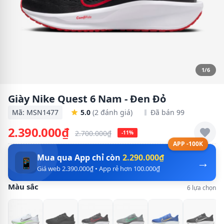
1/6
Giày Nike Quest 6 Nam - Đen Đỏ
Mã: MSN1477
5.0
(2 đánh giá)
Đã bán 99
2.390.000₫
2.700.000₫
-11%
APP -100K
Mua qua App chỉ còn
2.290.000₫
→
📱
Giá web 2.390.000₫ • App rẻ hơn 100.000₫
Màu sắc
6 lựa chọn