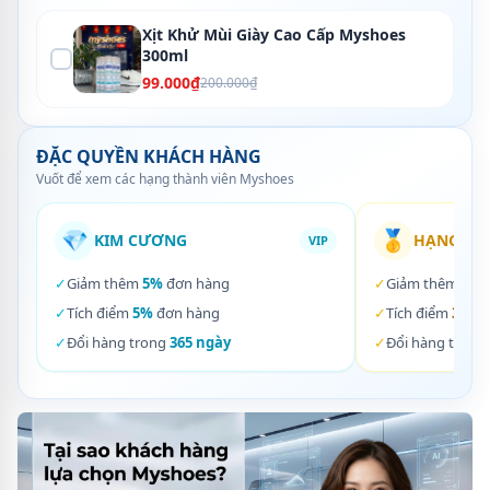
Xịt Khử Mùi Giày Cao Cấp Myshoes
300ml
99.000₫
200.000₫
ĐẶC QUYỀN KHÁCH HÀNG
Vuốt để xem các hạng thành viên Myshoes
💎
🥇
KIM CƯƠNG
HẠNG VÀ
VIP
✓
Giảm thêm
5%
đơn hàng
✓
Giảm thêm
3%
✓
Tích điểm
5%
đơn hàng
✓
Tích điểm
3%
đơ
✓
Đổi hàng trong
365 ngày
✓
Đổi hàng trong