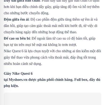
Dây đai giữa bàn chân
: Phần dây đai này giữ bàn chân cố định
hơn khi bạn điều chỉnh dây giày, giúp tăng độ ôm và hỗ trợ thêm
cho những bước chuyển động.
Đệm giữa êm ái
: Độ cao phần đệm giữa tăng thêm sự êm ái và
đàn hồi, giúp tạo cảm giác thoải mái mỗi khi bước đi, từ việc di
chuyển hàng ngày đến những hoạt động thể thao.
Đế cao su bền bỉ
: Đế ngoài làm từ cao su có độ bám tốt, giúp
bạn tự tin trên mọi bề mặt mà không lo trơn trượt.
Nike Quest 6 là lựa chọn tuyệt vời cho những ai tìm kiếm một đôi
giày thể thao vừa phong cách vừa thoải mái, đáp ứng tốt trong
nhiều hoàn cảnh sử dụng.
Giày Nike Quest 6
tại
Myshoes.vn
được phân phối chính hãng. Full box, đầy đủ
phụ kiện.