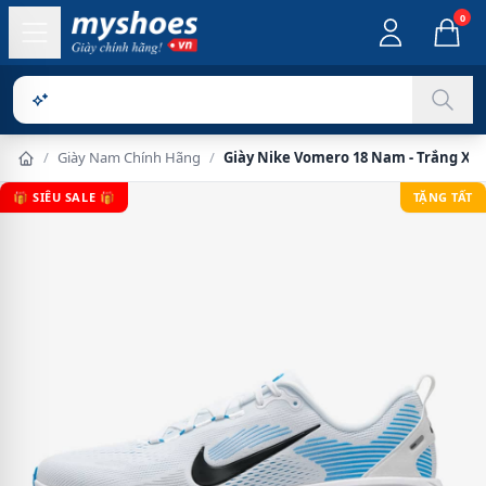
0
Sản phẩm ch
/
Giày Nam Chính Hãng
/
Giày Nike Vomero 18 Nam - Trắng Xa
🎁 SIÊU SALE 🎁
TẶNG TẤT