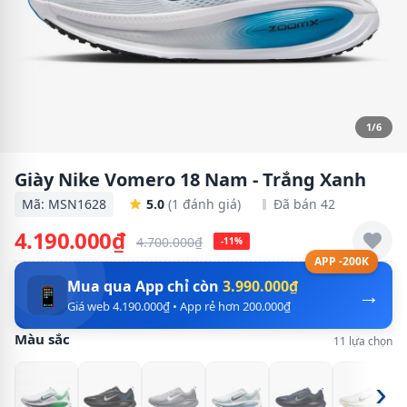
1/6
Giày Nike Vomero 18 Nam - Trắng Xanh
Mã: MSN1628
5.0
(1 đánh giá)
Đã bán 42
4.190.000₫
4.700.000₫
-11%
APP -200K
Mua qua App chỉ còn
3.990.000₫
→
📱
Giá web 4.190.000₫ • App rẻ hơn 200.000₫
Màu sắc
11 lựa chọn
›