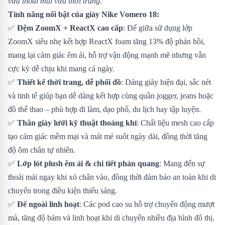
vừa thoải mái vừa thời trang.
Tính năng nổi bật của giày Nike Vomero 18:
✅
Đệm ZoomX + ReactX cao cấp
: Đế giữa sử dụng lớp
ZoomX siêu nhẹ kết hợp ReactX foam tăng 13% độ phản hồi,
mang lại cảm giác êm ái, hỗ trợ vận động mạnh mẽ nhưng vẫn
cực kỳ dễ chịu khi mang cả ngày.
✅
Thiết kế thời trang, dễ phối đồ
: Dáng giày hiện đại, sắc nét
và tinh tế giúp bạn dễ dàng kết hợp cùng quần jogger, jeans hoặc
đồ thể thao – phù hợp đi làm, dạo phố, du lịch hay tập luyện.
✅
Thân giày lưới kỹ thuật thoáng khí
: Chất liệu mesh cao cấp
tạo cảm giác mềm mại và mát mẻ suốt ngày dài, đồng thời tăng
độ ôm chân tự nhiên.
✅
Lớp lót plush êm ái & chi tiết phản quang
: Mang đến sự
thoải mái ngay khi xỏ chân vào, đồng thời đảm bảo an toàn khi di
chuyển trong điều kiện thiếu sáng.
✅
Đế ngoài linh hoạt
: Các pod cao su hỗ trợ chuyển động mượt
mà, tăng độ bám và linh hoạt khi di chuyển nhiều địa hình đô thị.