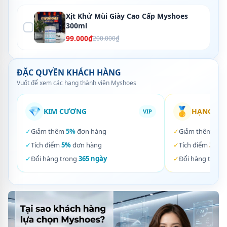
Xịt Khử Mùi Giày Cao Cấp Myshoes
300ml
99.000₫
200.000₫
ĐẶC QUYỀN KHÁCH HÀNG
Vuốt để xem các hạng thành viên Myshoes
💎
🥇
KIM CƯƠNG
HẠNG VÀ
VIP
✓
Giảm thêm
5%
đơn hàng
✓
Giảm thêm
3%
✓
Tích điểm
5%
đơn hàng
✓
Tích điểm
3%
đơ
✓
Đổi hàng trong
365 ngày
✓
Đổi hàng trong